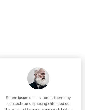
Sorem ipsum dolor sit amet there any
Sorem 
consectetur adipisicing eliter sed do
conse
the eiusmod tempor asem incididunt ut
the ei