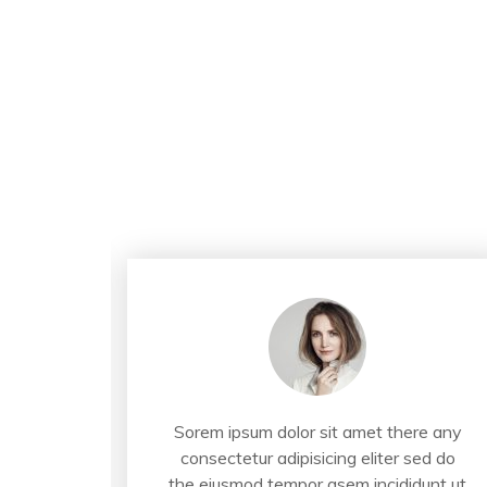
ere any
Sorem ipsum dolor sit amet there any
sed do
consectetur adipisicing eliter sed do
dunt ut
the eiusmod tempor asem incididunt ut