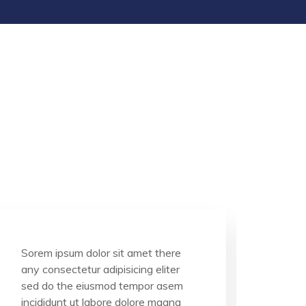
Sorem ipsum dolor sit amet there
Sorem
any consectetur adipisicing eliter
any c
sed do the eiusmod tempor asem
sed 
incididunt ut labore dolore magna
incid