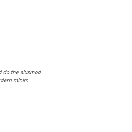
ed do the eiusmod
adern minim