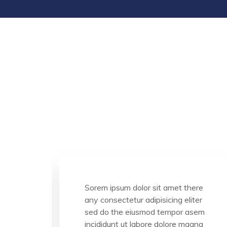
ere
Sorem ipsum dolor sit amet there
ter
any consectetur adipisicing eliter
asem
sed do the eiusmod tempor asem
gna
incididunt ut labore dolore magna