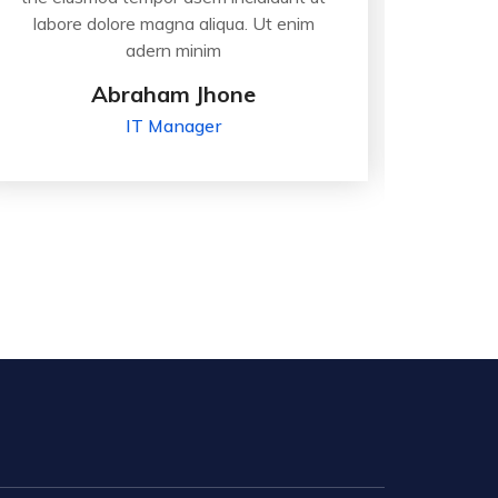
labore dolore magna aliqua. Ut enim
labor
adern minim
Abraham Jhone
IT Manager